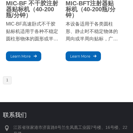
码、在线标签打印单元，
化，减少包装工序，提高
MIC-BF 不干胶注射
MIC-BFT注射器贴
器贴标机（40-200
标机（40-200瓶/分
还可配备漏标、漏码、打
生产效率。适用于不干胶
瓶/分钟）
钟）
码质量检测、漏扭杆检
标签、不干胶膜、电子监
MIC-BF高速卧式不干胶
本设备适用于各类圆柱
测、自动剔除装置；
管码、条形码、二维码标
贴标机适用于各种不稳定
形、静止时不稳定物体的
签、透明标签等。该设备
圆柱形物体的圆形或半圆
周向或半周向贴标，广泛
稳定性高，贴标效果好，
形贴标。广泛应用于化妆
应用于化妆品、食品、医
无气泡、不起皱，贴标精
品、食品、医药、日化、
药、日化、电子、玩具、
度高。
Learn More
Learn More
电子、玩具、五金、塑胶
五金、塑胶等行业，可实
等行业，可实现全周/半周
现全周/半周贴标。采用水
贴标。采用水平输送、水
平输送、水平贴标方式，
1
平贴标方式，增加稳定
增加稳定性，提高贴标效
性，提高贴标效率。可选
率。可选配色码机、喷码
配色码机、喷码机，在贴
机，在贴标的同时打印生
标的同时打印生产批号、
产批号、生产日期等信
生产日期等信息，实现贴
息，实现贴标打码一体
联系我们
标打码一体化，减少包装
化，减少包装工序，提高
江苏省张家港市济富路8号兰生凤凰工业园7号楼、16号楼、22
工序，提高生产效率。适
生产效率。适用于不干胶