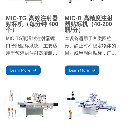
MIC-TG 高效注射器
MIC-B 高精度注射
贴标机（每分钟 400
器贴标机（40-200
个）
瓶/分）
MIC-TG预灌封注射器螺
本设备适用于各类圆柱
口智能贴标系统：主要适
形、静止时不稳定物体的
用于预灌封注射器灌装封
周向或半周向贴标，广泛
口后的全自动扭杆贴标，
应用于化妆品、食品、医
稳定产能可达400支/分
药、日化、电子、玩具、
Learn More
Learn More
钟；可同步完成针管脱
五金、塑胶等行业，可实
管、推杆送料、扭杆、贴
现全周/半周贴标。采用水
标、后缓冲平台等功能；
平输送、水平贴标方式，
整体结构稳固，选材精
增加稳定性，提高贴标效
良；可根据客户实际生产
率。可选配色码机、喷码
情况选择辅助功能配置，
机，在贴标的同时打印生
可在线或独立运行；可选
产批号、生产日期等信
配喷码、打码、激光打
息，实现贴标打码一体