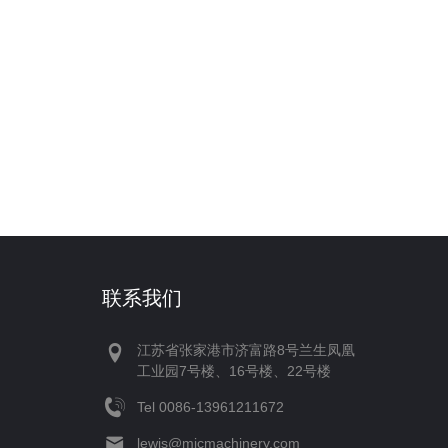
联系我们
江苏省张家港市济富路8号兰生凤凰
工业园7号楼、16号楼、22号楼
Tel
‪0086-13961211672‬
lewis@micmachinery.com