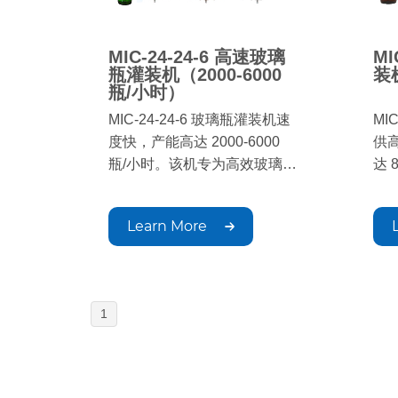
MIC-24-24-6 高速玻璃
MI
瓶灌装机（2000-6000
装机
瓶/小时）
MIC-24-24-6 玻璃瓶灌装机速
MI
度快，产能高达 2000-6000
供
瓶/小时。该机专为高效玻璃瓶
达 
灌装而设计，确保灌装精准一
备
致，是中大型饮料生产的理想
确
Learn More
之选。
灌
效
1