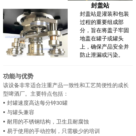
封盖站
封盖站是灌装和包装
过程的重要组成部
分，旨在将盖子牢固
地盖在罐子或罐头
上，确保产品安全并
防止泄漏或污染。
功能与优势
该设备非常适合注重产品一致性和工艺简便性的成长
型啤酒厂。主要特点包括：
▪
封罐速度高达每分钟30罐
▪
与罐头兼容
▪
耐用的不锈钢结构，卫生且耐腐蚀
▪
易于使用的手动控制，只需极少的培训