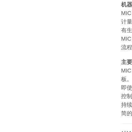
机
MIC
计
有
MI
流
主
MI
板
即
控
持
简