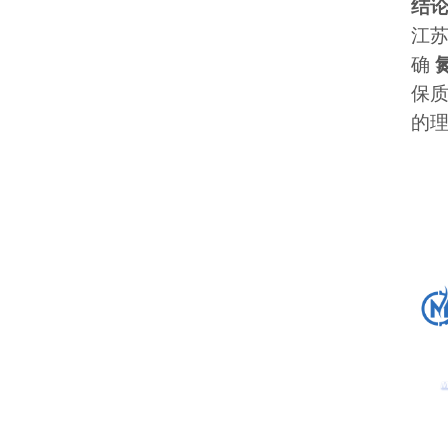
结
江苏
确
保
的