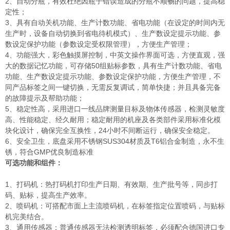
2、自动分瓶，有效杜绝因瓶子错误造成的分瓶不顺畅的问题，提高稳
定性；
3、具有自动关机功能、生产计数功能、省电功能（在设定的时间内无
生产时，设备自动切换到省电待机模式）、生产数设定提示功能、参
数设定保护功能（参数设定受权限管理），方便生产管理；
4、功能强大，彩色触摸屏控制，中英文操作界面可选，方便直观，强
大的数据记忆功能，可存储50组贴标参数，具有生产计数功能、省电
功能、生产数设定提示功能、参数设定保护功能，方便生产管理，不
同产品标签之间一键切换，无需反复调试，简单快捷；并且具备完备
的故障提示及帮助功能；
5、稳定性高，采用进口一线品牌测量目标及物体传感器，检测灵敏度
高、性能稳定、经久耐用；稳定耐用的机座及各类部件采用标准化模
块化设计，确保完全互换性，24小时不间断运行，确保安全稳定。
6、安全卫生，底盘采用不锈钢SUS304材质及T6铝合金制造，永不生
锈，符合GMP优良制造标准
可选功能和组件：
1、打码机：热打码机打印生产日期、有效期、生产批号等，同步打
码、贴标，提高生产效率。
2、喷码机：可搭配市面上主流喷码机，在标签指定位置喷码，与贴标
机完美结合。
3、通用传感器：普通传感器无法检测透明标签，必须配合德国进口专