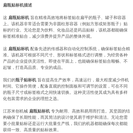
扁瓶贴标机描述
这
扁瓶贴标机
旨在精准高效地将标签贴在扁平的瓶子、罐子和容器
上。该机器非常适合需要为非圆柱形容器（例如方形或矩形瓶子）贴
标的行业。无论您是为饮料、化妆品还是药品贴标，该机器都能确保
标签精准贴合，减少浪费并提升产品的整体外观。
这
扁瓶贴标机
配备先进的传感器和自动化控制系统，确保标签贴合精
准。该机器可根据不同尺寸、形状和标签格式进行调整，为经营各种
产品的企业提供灵活性。即使在平面上，也能确保标签贴合顺畅、不
起皱，打造高品质、专业的成品。
我们的
瓶子贴标机
旨在提高生产效率，高速运行，最大程度减少停机
时间。它操作简便，配备直观的控制面板和可调节的设置，可在不同
的瓶子尺寸或标签格式之间快速切换。这种灵活性使其成为具有多样
化包装需求的企业的理想之选。
江苏米创机械
扁瓶贴标机
专为耐用、高效和易用而打造。其坚固的结
构确保了长期性能，而其简洁的设计使其易于维护和清洁。无论您需
要小批量贴标还是运行大批量生产线，我们的机器都能确保每次都能
获得一致、高质量的贴标效果。