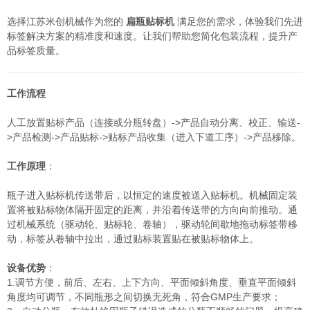
选择江苏米创机械作为您的
扁瓶贴标机
满足您的需求，体验我们先进
标签解决方案的精准度和速度。让我们帮助您简化包装流程，提升产
品标签质量。
工作流程
人工放置贴标产品（连接或分瓶转盘）->产品自动分离、校正、输送-
>产品检测->产品贴标->贴标产品收集（进入下道工序）->产品移除。
工作原理
：
瓶子进入贴标机传送带后，以恒定的速度被送入贴标机。机械固定装
置将被贴标物体隔开固定的距离，并沿着传送带的方向向前推动。通
过机械系统（驱动轮、贴标轮、卷轴），驱动轮间歇地拖动标签带移
动，标签从卷轴中拉出，通过贴标装置贴在被贴标物体上。
设备优势
：
1.调节方便，前后、左右、上下方向、平面倾斜角度、垂直平面倾斜
角度均可调节，不同瓶形之间切换无死角，符合GMP生产要求；