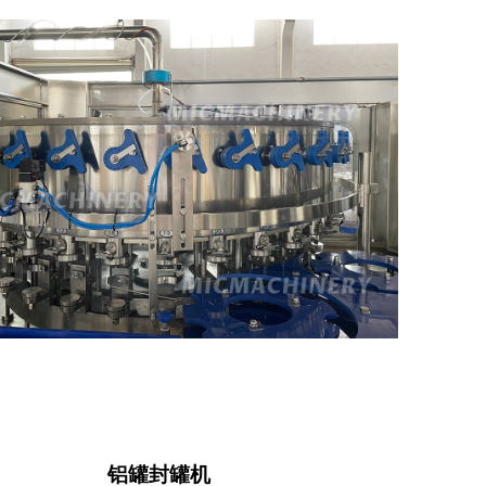
铝罐封罐机