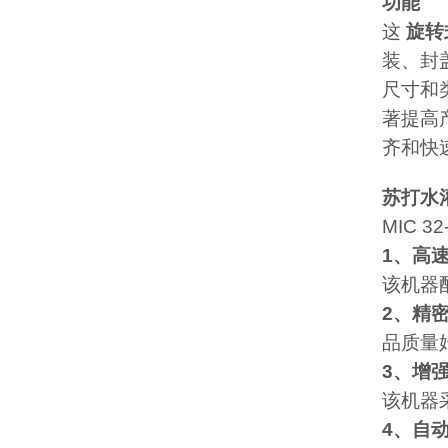
功能
这
旋转
装、封
尺寸和
著提高
齐和快
苏打水
MIC 32
1、高
该机器配
2、精
品质量
3、增
该机器
4、自