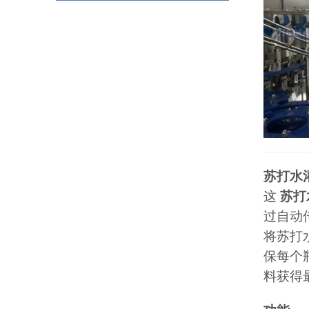
苏打水
这
苏打
过自动
将苏打
保每个
料获得