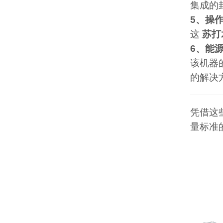
集成的
5、操
这
苏打
6、能
该机器
的解决
凭借这些
量标准