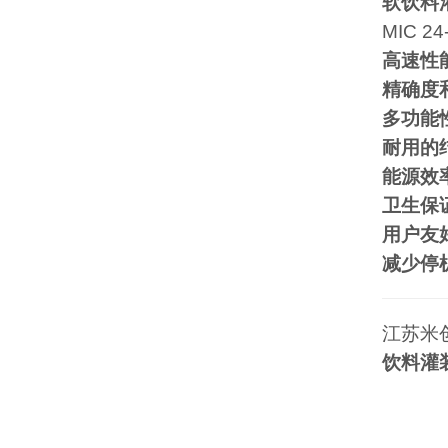
软饮料
MIC 24
高速性
精确度
多功能
耐用的
能源效
卫生保
用户友
减少停
江苏米
饮料灌