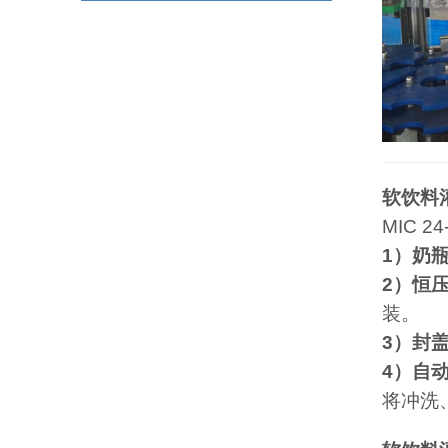
软饮料
MIC 24
1）奶
2）恒
装。
3）封
4）自
将冲洗