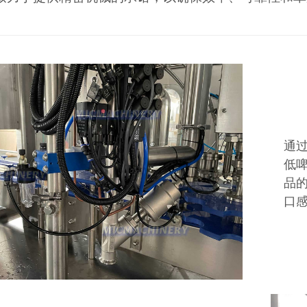
通
低
品
口