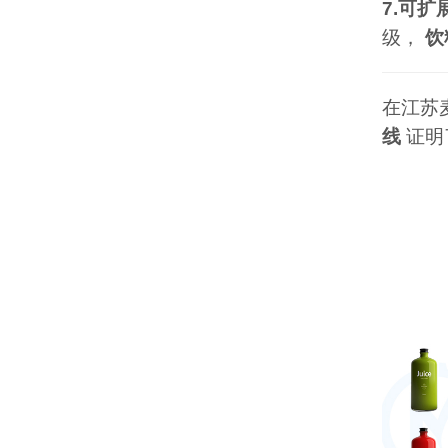
7.可扩
级，
饮
在江苏
线
证明