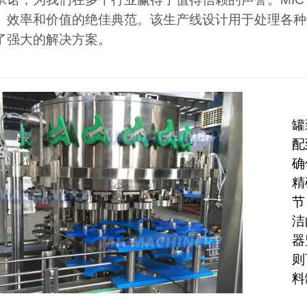
、效率和价值的绝佳典范。该生产线设计用于处理各种
了强大的解决方案。
罐
配
确
精
节
洁
器
则
料