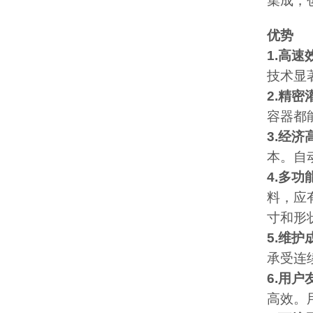
集成，
优势
1.高速
技术显
2.精密
容器都
3.经
本。自
4.多
料，应
寸和形
5.维
承受连
6.用
高效。