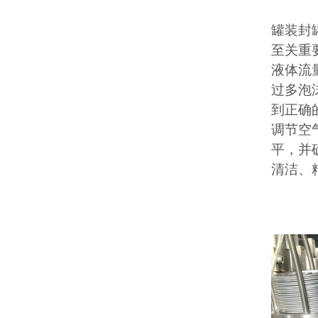
罐装封
至关重
液体流
过多泡
到正确
调节空
平，并
清洁、